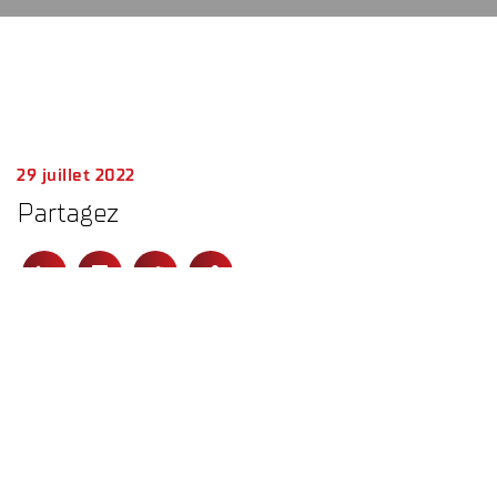
29 juillet 2022
Partagez
Vous allez nous manquer !
C’est pour mieux vous retrouver, à partir du lundi 22 aout pour