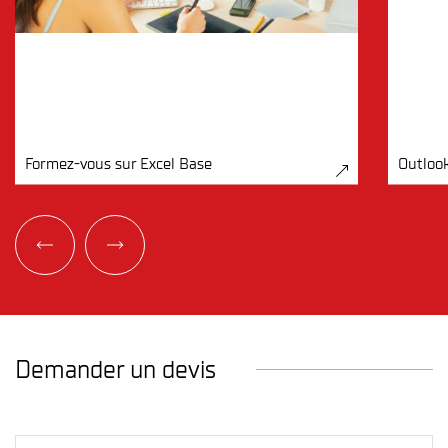
Visuelles • Sonores
Gérer les transitions
Masquer une diapositive
Exécution du diaporama
7. La projection
Formez-vous sur Excel Base
Outloo
Mode présentateur
Demander un devis