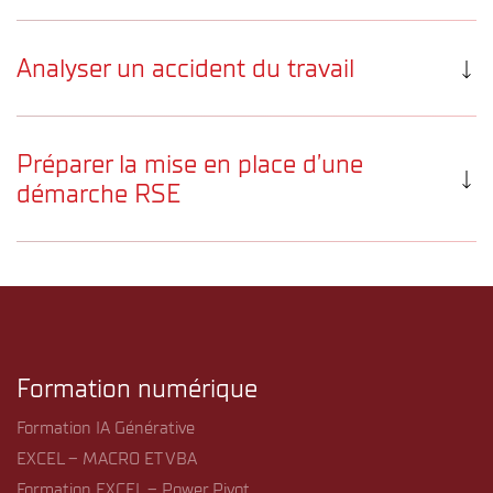
Référent Santé et Sécurité – Niveau 2
Analyser un accident du travail
Analyser un accident du travail
Préparer la mise en place d’une
démarche RSE
Préparer la mise en place d’une démarche RSE
Formation numérique
Formation IA Générative
EXCEL – MACRO ET VBA
Formation EXCEL – Power Pivot