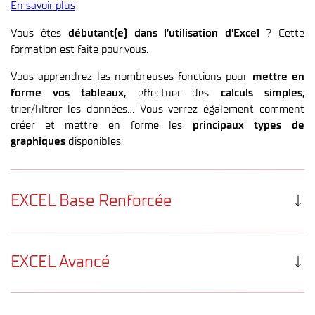
En savoir plus
Vous êtes
débutant(e) dans l’utilisation d’Excel
? Cette
formation est faite pour vous.
Vous apprendrez les nombreuses fonctions pour
mettre en
forme vos tableaux,
effectuer des
calculs
simples,
trier/filtrer les données… Vous verrez également comment
créer et mettre en forme les
principaux types de
graphiques
disponibles.
EXCEL Base Renforcée
Maîtrisez les fonctions de base d’EXCEL par les exercices
En savoir plus
EXCEL Avancé
Vous êtes
débutant(e) dans l’utilisation d’Excel
ou
Devenez un expert Excel
autodidacte et vous
apprenez mieux en pratiquant
? Cette