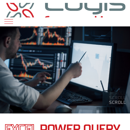
SCROLL
SCROLL
SCROLL
SCROLL
SCROLL
EXCEL
POWER QUERY