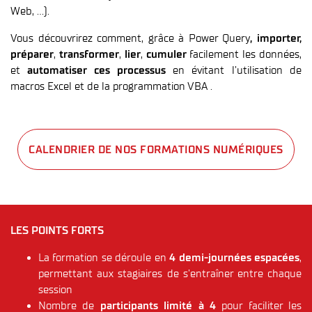
Web, …).
Vous découvrirez comment, grâce à Power Query
, importer,
préparer
,
transformer
,
lier
,
cumuler
facilement les données,
et
automatiser ces processus
en évitant l’utilisation de
macros Excel et de la programmation VBA .
CALENDRIER DE NOS FORMATIONS NUMÉRIQUES
LES POINTS FORTS
La formation se déroule en
4 demi-journées espacées
,
permettant aux stagiaires de s’entraîner entre chaque
session
Nombre de
participants limité à 4
pour faciliter les