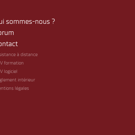
ui sommes-nous ?
orum
ontact
sistance à distance
V formation
V logiciel
glement intérieur
ntions légales