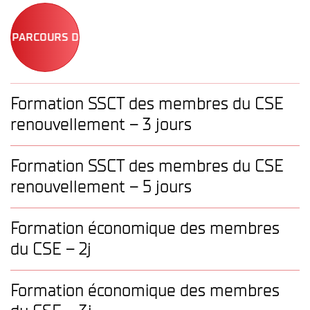
Différents risques
OURS DE FORMATION CSE
RPS / QVT
9. ÉVALUATION DU RISQUE
Formation SSCT des membres du CSE
Criticité
9 principes de prévention
renouvellement – 3 jours
DUERP
Protocole de sécurité
Formation SSCT des membres du CSE
Registre de sécurité
renouvellement – 5 jours
10. RÉDACTION DU DUERP
Formation économique des membres
JOUR 4
du CSE – 2j
11. TRAVAIL D’ANALYSE
Formation économique des membres
Définition selon l’Agence Nationale pour l’Amélioration
des Conditions de Travail.