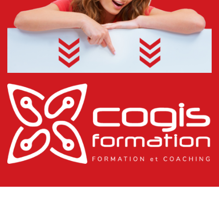
3. CONTEXTE RÉGLEMENTAIRE
Code du Travail
Code de la Sécurité Sociale
Code de l’Environnement
Incidence de la loi 2021-1104 « Climat et résilience »
4. VEILLE RÉGLEMENTAIRE
5. COMPTE DE PÉNIBILITÉ
6. MON COMPTE FORMATION
7. AT/AdT/MP
Définitions
Conséquences
Mécanisme de survenue
JOUR 3
8. ANALYSE DU RISQUE