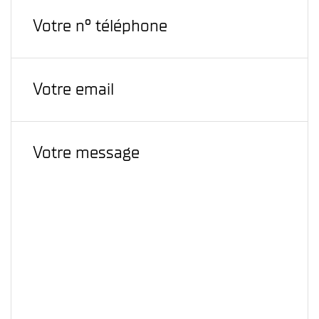
Tableau d’affichage / mailing
Méthode des 5S
Audits de poste
Plan de communication
Animation au quotidien
15. LES GESTES « ÉCO-SÉCU »
Gestes en faveur de l’écologie / de l’environnement
Gestes en faveur de la sécurité
ÉVALUATIONS THÉORIQUES ET PRATIQUES