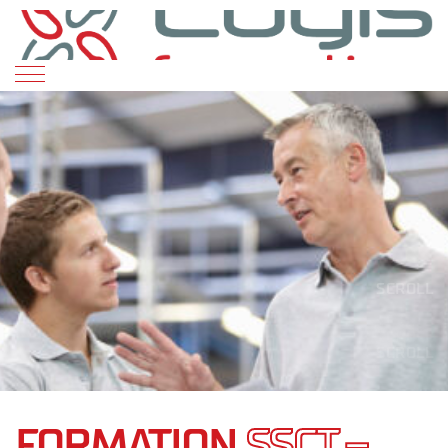
SCROLL
SCROLL
SCROLL
SCROLL
SCROLL
FORMATION
SSCT –