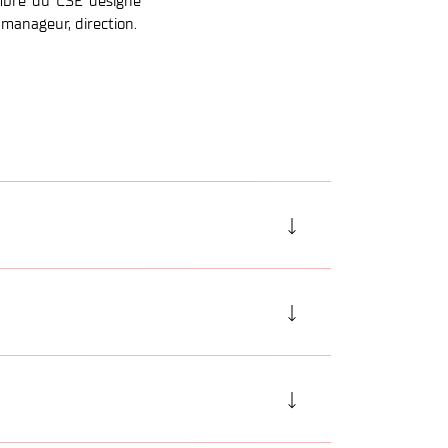
embre du CSE désigné
manageur, direction.
UEL, AGISSEMENTS
e :
 sexuel, de propos et
ement sexuel et moral