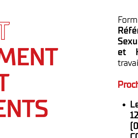
For
T
Ré
Sexu
MENT
et
trava
T
Proch
ENTS
L
1
(
C