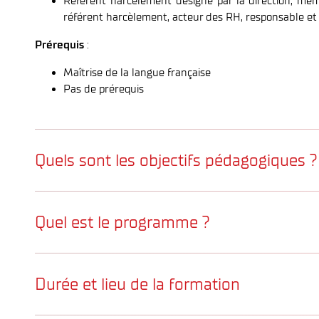
Référent harcèlement désigné par la direction, m
référent harcèlement, acteur des RH, responsable et 
Prérequis
:
Maîtrise de la langue française
Pas de prérequis
Quels sont les objectifs pédagogiques ?
A l’issue de la formation
REFERENT HARCELEMENT SEX
SEXISTES ET HARCELEMENT MORAL
, vous serez capable d
Quel est le programme ?
Connaître la législation en matière de harcèlement
d’agissements sexistes.
Sur une DEMI-JOURNEE
: partie réglementaire
Prévenir, évaluer et accompagner les cas de harcèl
Durée et lieu de la formation
au travail et comportement sexiste au travail.
1. Cadre réglementaire
Durée :
Définition juridique