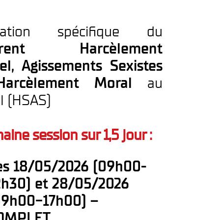
mation spécifique du
férent
Harcèlement
el,
Agissements Sexistes
Harcèlement Moral
au
il (HSAS)
aine session sur 1,5 jour :
es 18/05/2026 (09h00-
2h30) et 28/05/2026
09h00-17h00)
–
OMPLET