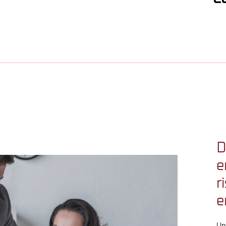
D
e
r
e
Un