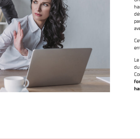
ha
dé
pa
av
Ce
en
Le
du
Co
fo
ha